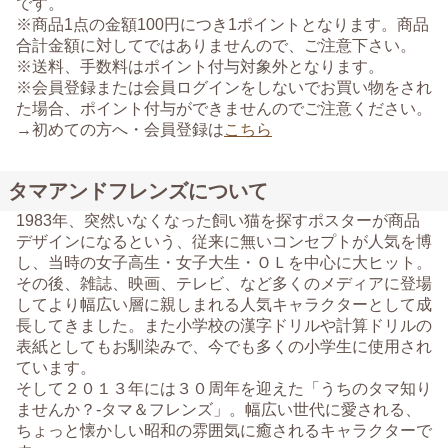
です。
※商品1点の金額100円につき1ポイントとなります。商品
合計金額に対してではありませんので、ご注意下さい。
※送料、手数料はポイント付与対象外となります。
※会員登録または会員ログインをしないでお買い物をされ
た場合、ポイント付与ができませんのでご注意ください。
→初めての方へ・会員登録は
こちら
タマアンドフレンズについて
1983年、突然いなくなった飼い猫を探すポスターが商品
デザインになるという、従来に無いコンセプトが人気を博
し、当時の女子高生・女子大生・ＯＬを中心に大ヒット。
その後、雑誌、映画、テレビ、など多くのメディアに登場
してより幅広い層に親しまれる人気キャラクターとして成
長してきました。また小学校の漢字ドリルや計算ドリルの
表紙としてもお馴染みで、今でも多くの小学生に使用され
ています。
そして２０１３年には３０周年を迎えた「うちのタマ知り
ませんか？-タマ＆フレンズ」。幅広い世代に愛される、
ちょっと懐かしい昭和の雰囲気に癒されるキャラクターで