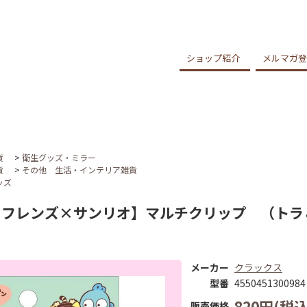
ショップ紹介
メルマガ登
貨
>
衛生グッズ・ミラー
貨
>
その他 生活・インテリア雑貨
ッズ
フレンズ×サンリオ】マルチクリップ （トラ＆ハ
メーカー
クラックス
型番
4550451300984
820円(税込
販売価格