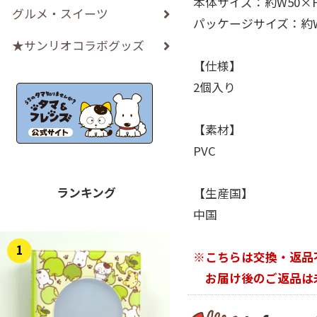
本体サイズ：約W50×H
グルメ・スイーツ
パッケージサイズ：約W8
★サンリオコラボグッズ
【仕様】
2個入り
【素材】
PVC
ランキング
【生産国】
中国
1
※こちらは交換・返品
お届け後のご返品は