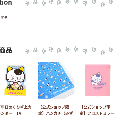
tion
らせ◆
商品
万年日めくり卓上カ
【公式ショップ限
【公式ショップ限
レンダー TA
定】ハンカチ（みず
定】フロストミラー