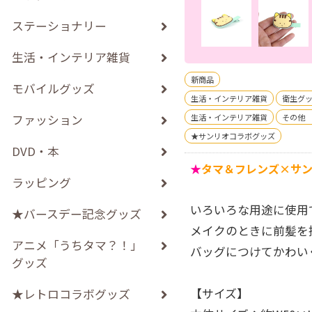
ステーショナリー
生活・インテリア雑貨
新商品
モバイルグッズ
生活・インテリア雑貨
衛生グ
ファッション
生活・インテリア雑貨
その他
★サンリオコラボグッズ
DVD・本
★
タマ＆フレンズ×サ
ラッピング
いろいろな用途に使用
★バースデー記念グッズ
メイクのときに前髪を
アニメ「うちタマ？！」
バッグにつけてかわい
グッズ
【サイズ】
★レトロコラボグッズ