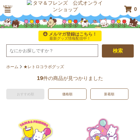
MENU
0
メルマガ登録はこちら！
最新グッズ情報配信中！
検索
ホーム
★レトロコラボグッズ
19
件の商品が見つかりました
おすすめ順
価格順
新着順