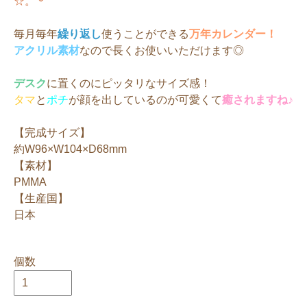
☆。＊
毎月毎年
繰り返し
使うことができる
万年カレンダー！
アクリル素材
なので長くお使いいただけます◎
デスク
に置くのにピッタリなサイズ感！
タマ
と
ポチ
が顔を出しているのが可愛くて
癒されますね♪
【完成サイズ】
約W96×W104×D68mm
【素材】
PMMA
【生産国】
日本
個数