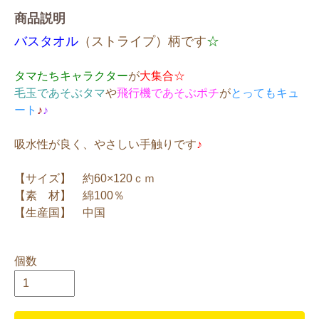
商品説明
バスタオル
（ストライプ）柄です
☆
タマたちキャラクター
が
大集合☆
毛玉であそぶタマ
や
飛行機であそぶポチ
が
とってもキュ
ート
♪
♪
吸水性が良く、やさしい手触りです
♪
【サイズ】 約60×120ｃｍ
【素 材】 綿100％
【生産国】 中国
個数