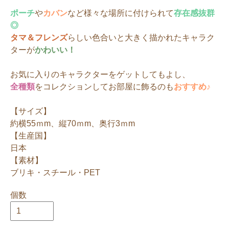
ポーチ
や
カバン
など様々な場所に付けられて
存在感抜群
◎
タマ＆フレンズ
らしい色合いと大きく描かれたキャラク
ターが
かわいい！
お気に入りのキャラクターをゲットしてもよし、
全種類
をコレクションしてお部屋に飾るのも
おすすめ♪
【サイズ】
約横55ｍm、縦70ｍm、奥行3ｍm
【生産国】
日本
【素材】
ブリキ・スチール・PET
個数