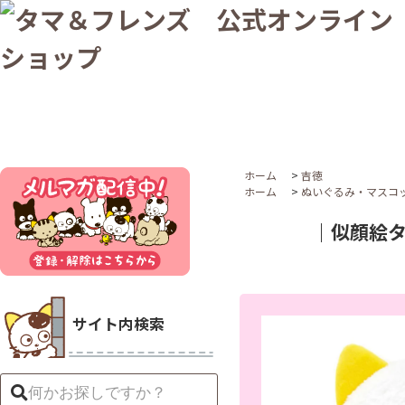
ホーム
>
吉徳
ホーム
>
ぬいぐるみ・マスコ
｜似顔絵タ
サイト内検索