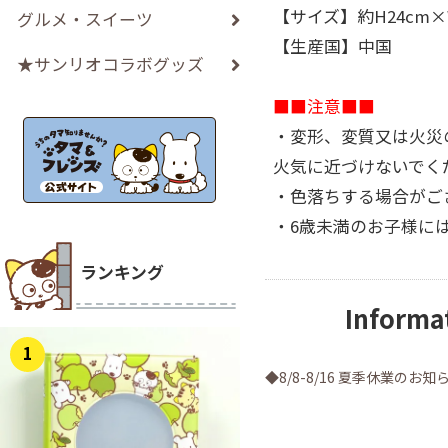
【サイズ】約H24cm×
グルメ・スイーツ
【生産国】中国
★サンリオコラボグッズ
■■注意■■
・変形、変質又は火災
火気に近づけないでく
・色落ちする場合がご
・6歳未満のお子様に
ランキング
Informa
1
◆8/8-8/16 夏季休業のお知