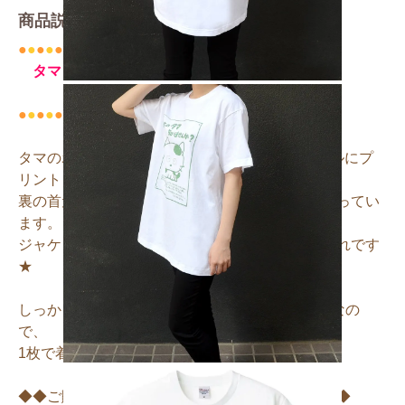
商品説明
●
●
●
●
●
●
●
●
●
●
●
●
●
●
●
●
●
●
●
●
タマ＆フレンズ公式オンラインショップ
オリジナルグッズ♪
●
●
●
●
●
●
●
●
●
●
●
●
●
●
●
●
●
●
●
●
タマのポスターイラストがグリーン1色でシンプルにプ
リントされたTシャツ。
裏の首元にはグレーカラーのロゴがさりげなく入ってい
ます。
ジャケットのインナーにサラッと着るのもおしゃれです
★
しっかりとした生地で適度に厚みがあるTシャツなの
で、
1枚で着ても様になりますよ♪
◆◆ご購入前のサイズ選択にご注意ください。◆◆