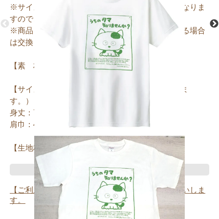
※サイズ変更による交換は、送料がお客様負担となりま
すのでご注意ください。
※商品を着用されたり、袋から出してしまっている場合
は交換・返品は承れません。
【素 材】 綿100％
【サイズ】Mサイズ（ユニセックスサイズとなりま
す。）
身丈：70cm 身巾：52cm
肩巾：47cm 袖丈：20cm
【生地種類】天竺 5.6オンス
SOLD OUT
【ご利用・返品規約】ご注文前に必ずご確認お願いしま
す。