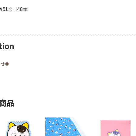
51×H48㎜
tion
らせ◆
商品