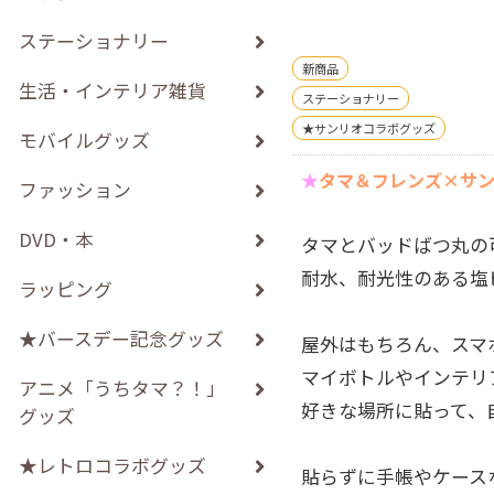
ステーショナリー
新商品
生活・インテリア雑貨
ステーショナリー
★サンリオコラボグッズ
モバイルグッズ
★
タマ＆フレンズ×サ
ファッション
DVD・本
タマとバッドばつ丸の
耐水、耐光性のある塩
ラッピング
★バースデー記念グッズ
屋外はもちろん、スマ
マイボトルやインテリ
アニメ「うちタマ？！」
好きな場所に貼って、
グッズ
★レトロコラボグッズ
貼らずに手帳やケース