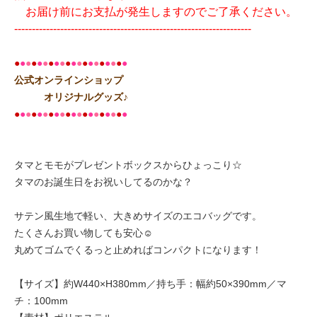
お届け前にお支払が発生しますのでご了承ください。
-------------------------------------------------------------------
●
●
●
●
●
●
●
●
●
●
●
●
●
●
●
●
●
●
●
●
公式オンラインショップ
オリジナルグッズ♪
●
●
●
●
●
●
●
●
●
●
●
●
●
●
●
●
●
●
●
●
タマとモモがプレゼントボックスからひょっこり☆
タマのお誕生日をお祝いしてるのかな？
サテン風生地で軽い、大きめサイズのエコバッグです。
たくさんお買い物しても安心☺
丸めてゴムでくるっと止めればコンパクトになります！
【サイズ】約W440×H380mm／持ち手：幅約50×390mm／マ
チ：100mm