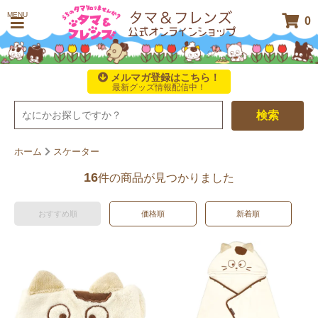
MENU
0
メルマガ登録はこちら！
最新グッズ情報配信中！
検索
ホーム
スケーター
16
件の商品が見つかりました
おすすめ順
価格順
新着順