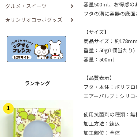
容量500ml、お得感
グルメ・スイーツ
フタの溝に容器の底面
★サンリオコラボグッズ
【サイズ】
商品サイズ：約178mm
重量：50g(1個当たり)
容量：500ml
【品質表示】
ランキング
フタ・本体：ポリプロピ
エアーバルブ：シリコー
1
使用抗菌剤の種類：無
加工方法：練込
加工部位：全体