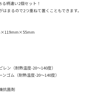
のある柄違い2個セット！
がはまるので2つ重ねて置くこともできます。
×119mm×55mm
レン（耐熱温度-20～140度）
ンゴム（耐熱温度-20～140度）
機抗菌剤